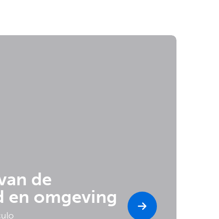
van de
d en omgeving
culo