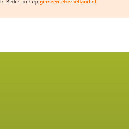
nte Berkelland op
gemeenteberkelland.nl