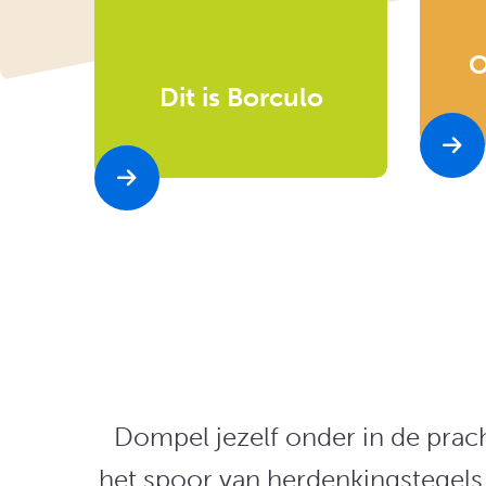
O
Dit is Borculo
Dompel jezelf onder in de prac
het spoor van herdenkingstegels o