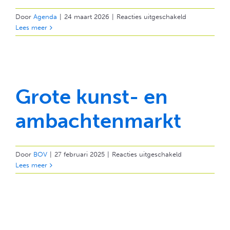
voor
Door
Agenda
|
24 maart 2026
|
Reacties uitgeschakeld
Museum
Lees meer
De
Lebbenbrugg
Grote kunst- en
ambachtenmarkt
voor
Door
BOV
|
27 februari 2025
|
Reacties uitgeschakeld
Grote
Lees meer
kunst-
en
ambachtenmar