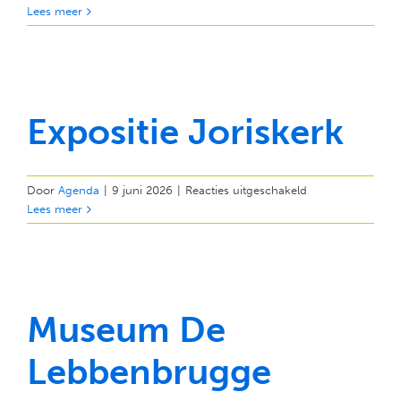
Brandweermus
Lees meer
Expositie Joriskerk
voor
Door
Agenda
|
9 juni 2026
|
Reacties uitgeschakeld
Expositie
Lees meer
Joriskerk
Museum De
Lebbenbrugge