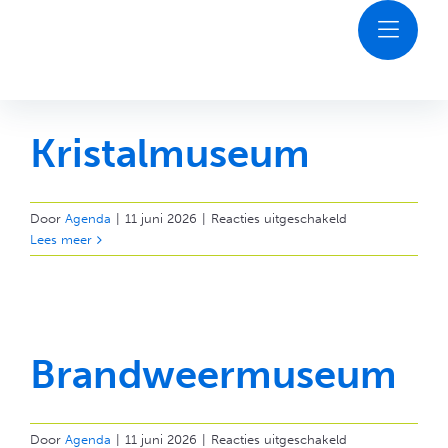
Ga
naar
inhoud
Ontdekken
Kristalmuseum
Agenda
voor
Door
Agenda
|
11 juni 2026
|
Reacties uitgeschakeld
Kristalmuseum
Lees meer
Plan je bezoek
Contact
Brandweermuseum
voor
Door
Agenda
|
11 juni 2026
|
Reacties uitgeschakeld