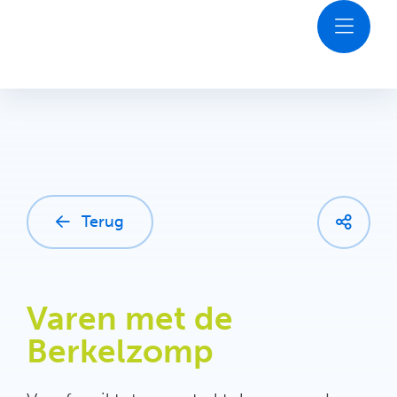
Ga
naar
inhoud
Ontdekken
Agenda
Plan je bezoek
Terug
Contact
Varen met de
Berkelzomp