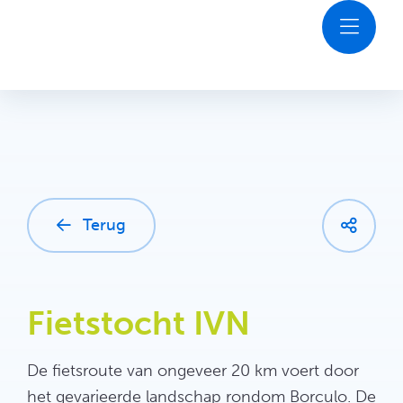
Ga
naar
inhoud
Ontdekken
Agenda
Plan je bezoek
Terug
Contact
Fietstocht IVN
De fietsroute van ongeveer 20 km voert door
het gevarieerde landschap rondom Borculo. De