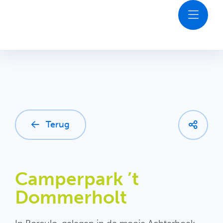
Ga
naar
inhoud
Ontdekken
Agenda
Plan je bezoek
Terug
Contact
Camperpark ’t
Dommerholt