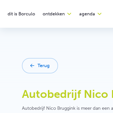
Ga
naar
dit is Borculo
ontdekken
agenda
inhoud
Ontdekken
Agenda
Terug
Restaurants
Kunst & cultuur
Restaurants
Kunst & cultuur
Mu
De
Mu
De
Hotels
Hotels
Plan je bezoek
Lunchrooms
Theater
Lunchrooms
Theater
Th
Th
Bed & Breakfast
Bed & Breakfast
Cafetaria
Muziek
Cafetaria
Muziek
Ex
Ex
Campings
Campings
Evenementen
Evenementen
Contact
Camperplaatsen
Camperplaatsen
Autobedrijf Nico
Kinderen
Kinderen
Groepsaccomodaties
Groepsaccomodaties
Sport
Sport
Vakantiewoningen
Vakantiewoningen
Autobedrijf Nico Bruggink is meer dan een a