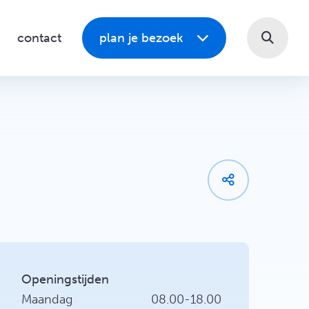
contact
plan je bezoek
Wandelen
Wandelen
Fietsen
Fietsen
Zwemmen
Zwemmen
Varen
Varen
Activiteiten
Activiteiten
Openingstijden
Maandag
08.00-18.00