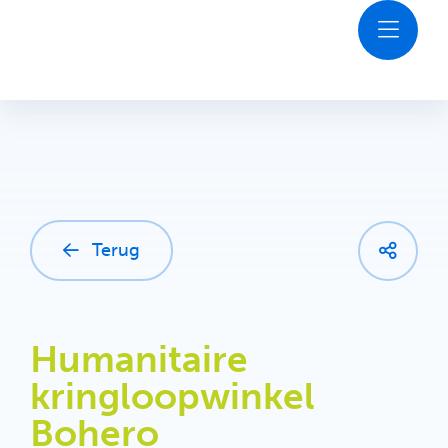
Ga
naar
inhoud
Ontdekken
Agenda
Plan je bezoek
Terug
Contact
Humanitaire
kringloopwinkel
Bohero