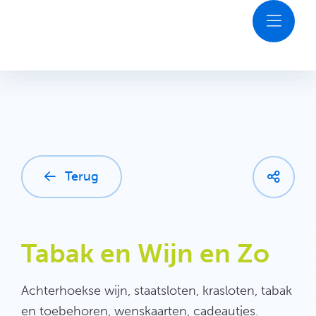
Ga
naar
inhoud
Ontdekken
Agenda
Plan je bezoek
Terug
Contact
Tabak en Wijn en Zo
Achterhoekse wijn, staatsloten, krasloten, tabak
en toebehoren, wenskaarten, cadeautjes.